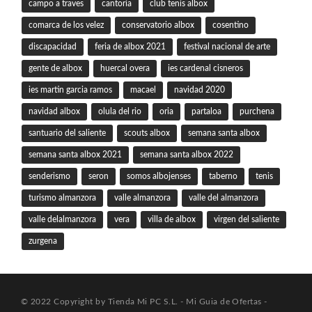
campo a traves
cantoria
club tenis albox
comarca de los velez
conservatorio albox
cosentino
discapacidad
feria de albox 2021
festival nacional de arte
gente de albox
huercal overa
ies cardenal cisneros
ies martin garcia ramos
macael
navidad 2020
navidad albox
olula del rio
oria
partaloa
purchena
santuario del saliente
scouts albox
semana santa albox
semana santa albox 2021
semana santa albox 2022
senderismo
seron
somos albojenses
taberno
tenis
turismo almanzora
valle almanzora
valle del almanzora
valle delalmanzora
vera
villa de albox
virgen del saliente
zurgena
© 2022 Copyright by Tienda Mi PC S.L. - Mi Guia de Ofertas -