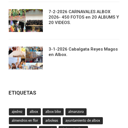
7-2-2026 CARNAVALES ALBOX
2026- 450 FOTOS en 20 ALBUMS Y
20 VIDEOS.
3-1-2026 Cabalgata Reyes Magos
en Albox.
ETIQUETAS
ajedrez
albox
albox bike
almanzora
almendros en flor
arboleas
ayuntamiento de albox