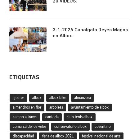
20 VIDEOS.
3-1-2026 Cabalgata Reyes Magos
en Albox.
ETIQUETAS
ajedrez
albox
albox bike
almanzora
almendros en flor
arboleas
ayuntamiento de albox
campo a traves
cantoria
club tenis albox
comarca de los velez
conservatorio albox
cosentino
discapacidad
feria de albox 2021
festival nacional de arte