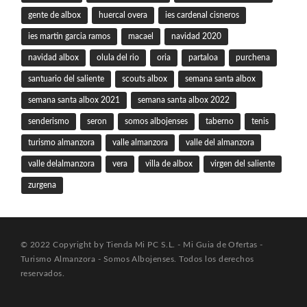
gente de albox
huercal overa
ies cardenal cisneros
ies martin garcia ramos
macael
navidad 2020
navidad albox
olula del rio
oria
partaloa
purchena
santuario del saliente
scouts albox
semana santa albox
semana santa albox 2021
semana santa albox 2022
senderismo
seron
somos albojenses
taberno
tenis
turismo almanzora
valle almanzora
valle del almanzora
valle delalmanzora
vera
villa de albox
virgen del saliente
zurgena
© 2022 Copyright by Tienda Mi PC S.L. - Mi Guia de Ofertas -
Turismo Almanzora - Somos Albojenses. Todos los derechos
reservados.