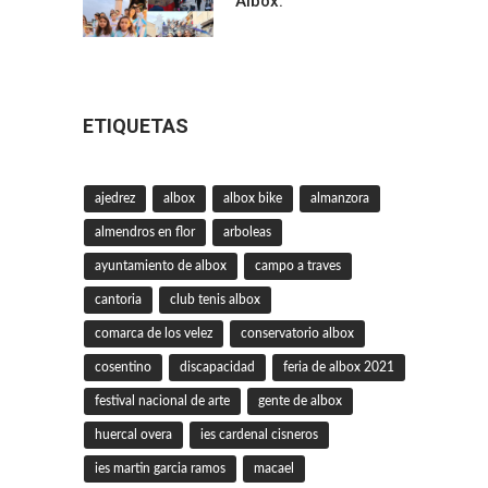
Albox.
ETIQUETAS
ajedrez
albox
albox bike
almanzora
almendros en flor
arboleas
ayuntamiento de albox
campo a traves
cantoria
club tenis albox
comarca de los velez
conservatorio albox
cosentino
discapacidad
feria de albox 2021
festival nacional de arte
gente de albox
huercal overa
ies cardenal cisneros
ies martin garcia ramos
macael