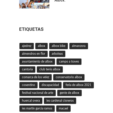
Albox.
ETIQUETAS
ajedrez
albox
albox bike
almanzora
almendros en flor
arboleas
ayuntamiento de albox
campo a traves
cantoria
club tenis albox
comarca de los velez
conservatorio albox
cosentino
discapacidad
feria de albox 2021
festival nacional de arte
gente de albox
huercal overa
ies cardenal cisneros
ies martin garcia ramos
macael