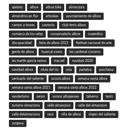
ajedrez
albox
albox bike
almanzora
almendros en flor
arboleas
ayuntamiento de albox
campo a traves
cantoria
club tenis albox
comarca de los velez
conservatorio albox
cosentino
discapacidad
feria de albox 2021
festival nacional de arte
gente de albox
huercal overa
ies cardenal cisneros
ies martin garcia ramos
macael
navidad 2020
navidad albox
olula del rio
oria
partaloa
purchena
santuario del saliente
scouts albox
semana santa albox
semana santa albox 2021
semana santa albox 2022
senderismo
seron
somos albojenses
taberno
tenis
turismo almanzora
valle almanzora
valle del almanzora
valle delalmanzora
vera
villa de albox
virgen del saliente
zurgena