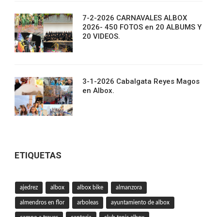
7-2-2026 CARNAVALES ALBOX
2026- 450 FOTOS en 20 ALBUMS Y
20 VIDEOS.
3-1-2026 Cabalgata Reyes Magos
en Albox.
ETIQUETAS
ajedrez
albox
albox bike
almanzora
almendros en flor
arboleas
ayuntamiento de albox