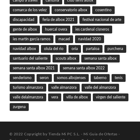
campo a traves
cantoria
club tenis albox
comarca de los velez
conservatorio albox
cosentino
discapacidad
feria de albox 2021
festival nacional de arte
gente de albox
huercal overa
ies cardenal cisneros
ies martin garcia ramos
macael
navidad 2020
navidad albox
olula del rio
oria
partaloa
purchena
santuario del saliente
scouts albox
semana santa albox
semana santa albox 2021
semana santa albox 2022
senderismo
seron
somos albojenses
taberno
tenis
turismo almanzora
valle almanzora
valle del almanzora
valle delalmanzora
vera
villa de albox
virgen del saliente
zurgena
© 2022 Copyright by Tienda Mi PC S.L. - Mi Guia de Ofertas -