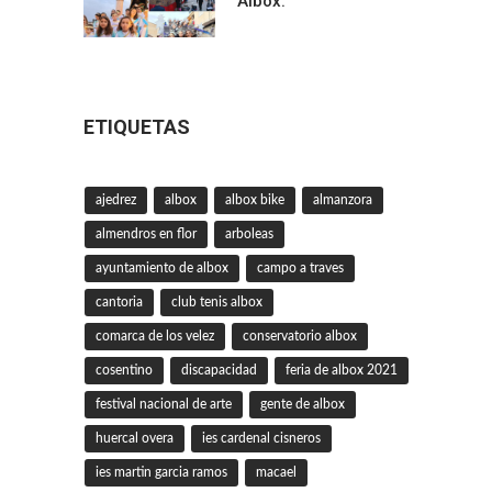
Albox.
ETIQUETAS
ajedrez
albox
albox bike
almanzora
almendros en flor
arboleas
ayuntamiento de albox
campo a traves
cantoria
club tenis albox
comarca de los velez
conservatorio albox
cosentino
discapacidad
feria de albox 2021
festival nacional de arte
gente de albox
huercal overa
ies cardenal cisneros
ies martin garcia ramos
macael