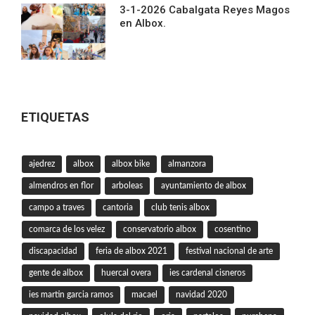
3-1-2026 Cabalgata Reyes Magos
en Albox.
ETIQUETAS
ajedrez
albox
albox bike
almanzora
almendros en flor
arboleas
ayuntamiento de albox
campo a traves
cantoria
club tenis albox
comarca de los velez
conservatorio albox
cosentino
discapacidad
feria de albox 2021
festival nacional de arte
gente de albox
huercal overa
ies cardenal cisneros
ies martin garcia ramos
macael
navidad 2020