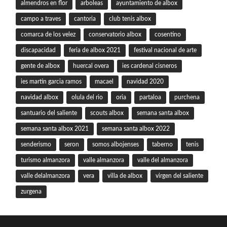
almendros en flor
arboleas
ayuntamiento de albox
campo a traves
cantoria
club tenis albox
comarca de los velez
conservatorio albox
cosentino
discapacidad
feria de albox 2021
festival nacional de arte
gente de albox
huercal overa
ies cardenal cisneros
ies martin garcia ramos
macael
navidad 2020
navidad albox
olula del rio
oria
partaloa
purchena
santuario del saliente
scouts albox
semana santa albox
semana santa albox 2021
semana santa albox 2022
senderismo
seron
somos albojenses
taberno
tenis
turismo almanzora
valle almanzora
valle del almanzora
valle delalmanzora
vera
villa de albox
virgen del saliente
zurgena