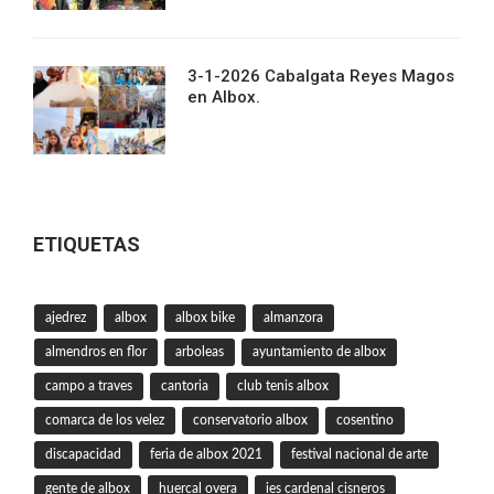
3-1-2026 Cabalgata Reyes Magos
en Albox.
ETIQUETAS
ajedrez
albox
albox bike
almanzora
almendros en flor
arboleas
ayuntamiento de albox
campo a traves
cantoria
club tenis albox
comarca de los velez
conservatorio albox
cosentino
discapacidad
feria de albox 2021
festival nacional de arte
gente de albox
huercal overa
ies cardenal cisneros