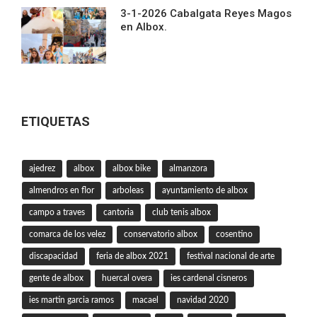
3-1-2026 Cabalgata Reyes Magos
en Albox.
ETIQUETAS
ajedrez
albox
albox bike
almanzora
almendros en flor
arboleas
ayuntamiento de albox
campo a traves
cantoria
club tenis albox
comarca de los velez
conservatorio albox
cosentino
discapacidad
feria de albox 2021
festival nacional de arte
gente de albox
huercal overa
ies cardenal cisneros
ies martin garcia ramos
macael
navidad 2020