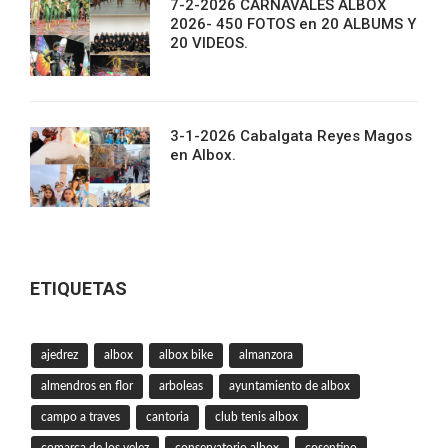
7-2-2026 CARNAVALES ALBOX
2026- 450 FOTOS en 20 ALBUMS Y
20 VIDEOS.
3-1-2026 Cabalgata Reyes Magos
en Albox.
ETIQUETAS
ajedrez
albox
albox bike
almanzora
almendros en flor
arboleas
ayuntamiento de albox
campo a traves
cantoria
club tenis albox
comarca de los velez
conservatorio albox
cosentino