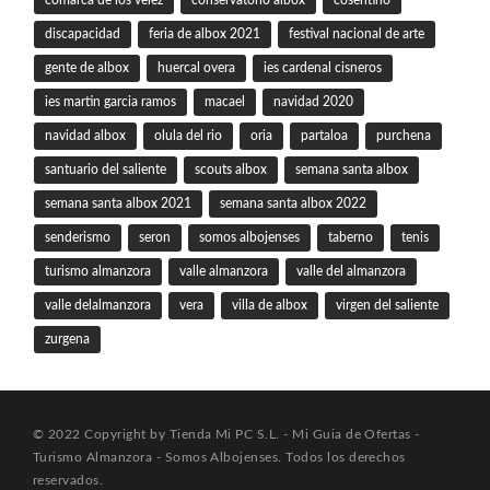
discapacidad
feria de albox 2021
festival nacional de arte
gente de albox
huercal overa
ies cardenal cisneros
ies martin garcia ramos
macael
navidad 2020
navidad albox
olula del rio
oria
partaloa
purchena
santuario del saliente
scouts albox
semana santa albox
semana santa albox 2021
semana santa albox 2022
senderismo
seron
somos albojenses
taberno
tenis
turismo almanzora
valle almanzora
valle del almanzora
valle delalmanzora
vera
villa de albox
virgen del saliente
zurgena
© 2022 Copyright by Tienda Mi PC S.L. - Mi Guia de Ofertas -
Turismo Almanzora - Somos Albojenses. Todos los derechos
reservados.