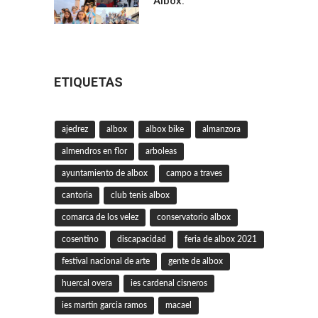
Albox.
ETIQUETAS
ajedrez
albox
albox bike
almanzora
almendros en flor
arboleas
ayuntamiento de albox
campo a traves
cantoria
club tenis albox
comarca de los velez
conservatorio albox
cosentino
discapacidad
feria de albox 2021
festival nacional de arte
gente de albox
huercal overa
ies cardenal cisneros
ies martin garcia ramos
macael