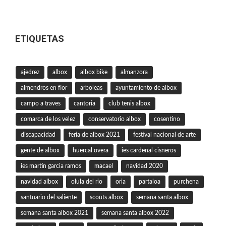
ETIQUETAS
ajedrez
albox
albox bike
almanzora
almendros en flor
arboleas
ayuntamiento de albox
campo a traves
cantoria
club tenis albox
comarca de los velez
conservatorio albox
cosentino
discapacidad
feria de albox 2021
festival nacional de arte
gente de albox
huercal overa
ies cardenal cisneros
ies martin garcia ramos
macael
navidad 2020
navidad albox
olula del rio
oria
partaloa
purchena
santuario del saliente
scouts albox
semana santa albox
semana santa albox 2021
semana santa albox 2022