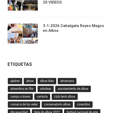
20 VIDEOS.
3-1-2026 Cabalgata Reyes Magos
en Albox.
ETIQUETAS
ajedrez
albox
albox bike
almanzora
almendros en flor
arboleas
ayuntamiento de albox
campo a traves
cantoria
club tenis albox
comarca de los velez
conservatorio albox
cosentino
discapacidad
feria de albox 2021
festival nacional de arte