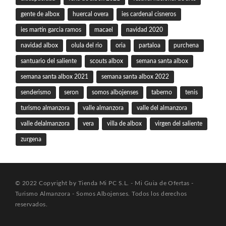
gente de albox
huercal overa
ies cardenal cisneros
ies martin garcia ramos
macael
navidad 2020
navidad albox
olula del rio
oria
partaloa
purchena
santuario del saliente
scouts albox
semana santa albox
semana santa albox 2021
semana santa albox 2022
senderismo
seron
somos albojenses
taberno
tenis
turismo almanzora
valle almanzora
valle del almanzora
valle delalmanzora
vera
villa de albox
virgen del saliente
zurgena
© 2022 Copyright by Tienda Mi PC S.L. - Mi Guia de Ofertas -
Turismo Almanzora - Somos Albojenses. Todos los derechos
reservados.