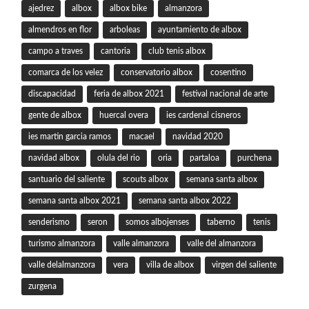
ajedrez
albox
albox bike
almanzora
almendros en flor
arboleas
ayuntamiento de albox
campo a traves
cantoria
club tenis albox
comarca de los velez
conservatorio albox
cosentino
discapacidad
feria de albox 2021
festival nacional de arte
gente de albox
huercal overa
ies cardenal cisneros
ies martin garcia ramos
macael
navidad 2020
navidad albox
olula del rio
oria
partaloa
purchena
santuario del saliente
scouts albox
semana santa albox
semana santa albox 2021
semana santa albox 2022
senderismo
seron
somos albojenses
taberno
tenis
turismo almanzora
valle almanzora
valle del almanzora
valle delalmanzora
vera
villa de albox
virgen del saliente
zurgena