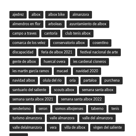
ajedrez
albox
albox bike
almanzora
almendros en flor
arboleas
ayuntamiento de albox
campo a traves
cantoria
club tenis albox
comarca de los velez
conservatorio albox
cosentino
discapacidad
feria de albox 2021
festival nacional de arte
gente de albox
huercal overa
ies cardenal cisneros
ies martin garcia ramos
macael
navidad 2020
navidad albox
olula del rio
oria
partaloa
purchena
santuario del saliente
scouts albox
semana santa albox
semana santa albox 2021
semana santa albox 2022
senderismo
seron
somos albojenses
taberno
tenis
turismo almanzora
valle almanzora
valle del almanzora
valle delalmanzora
vera
villa de albox
virgen del saliente