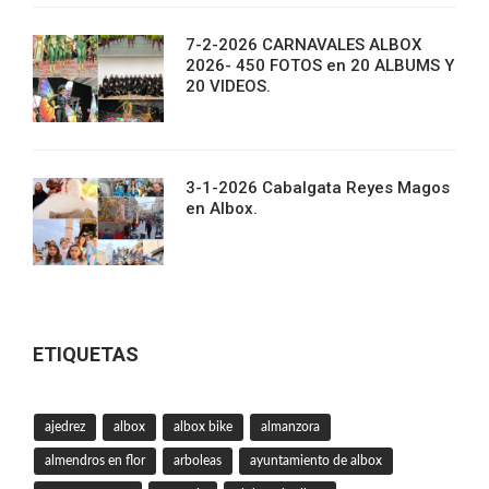
7-2-2026 CARNAVALES ALBOX
2026- 450 FOTOS en 20 ALBUMS Y
20 VIDEOS.
3-1-2026 Cabalgata Reyes Magos
en Albox.
ETIQUETAS
ajedrez
albox
albox bike
almanzora
almendros en flor
arboleas
ayuntamiento de albox