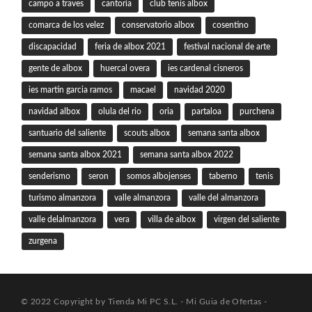
campo a traves
cantoria
club tenis albox
comarca de los velez
conservatorio albox
cosentino
discapacidad
feria de albox 2021
festival nacional de arte
gente de albox
huercal overa
ies cardenal cisneros
ies martin garcia ramos
macael
navidad 2020
navidad albox
olula del rio
oria
partaloa
purchena
santuario del saliente
scouts albox
semana santa albox
semana santa albox 2021
semana santa albox 2022
senderismo
seron
somos albojenses
taberno
tenis
turismo almanzora
valle almanzora
valle del almanzora
valle delalmanzora
vera
villa de albox
virgen del saliente
zurgena
© 2022 Copyright by Tienda Mi PC S.L. - Mi Guia de Ofertas -