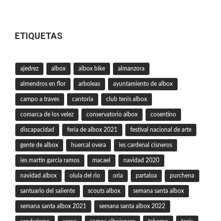
ETIQUETAS
ajedrez
albox
albox bike
almanzora
almendros en flor
arboleas
ayuntamiento de albox
campo a traves
cantoria
club tenis albox
comarca de los velez
conservatorio albox
cosentino
discapacidad
feria de albox 2021
festival nacional de arte
gente de albox
huercal overa
ies cardenal cisneros
ies martin garcia ramos
macael
navidad 2020
navidad albox
olula del rio
oria
partaloa
purchena
santuario del saliente
scouts albox
semana santa albox
semana santa albox 2021
semana santa albox 2022