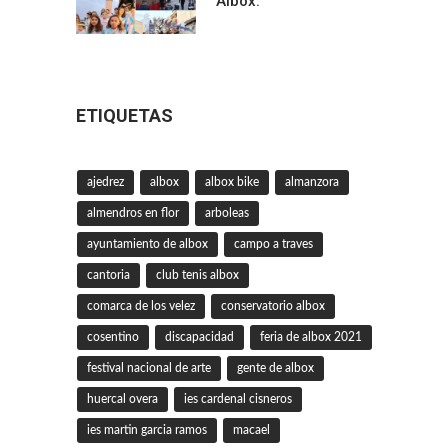
Albox.
ETIQUETAS
ajedrez
albox
albox bike
almanzora
almendros en flor
arboleas
ayuntamiento de albox
campo a traves
cantoria
club tenis albox
comarca de los velez
conservatorio albox
cosentino
discapacidad
feria de albox 2021
festival nacional de arte
gente de albox
huercal overa
ies cardenal cisneros
ies martin garcia ramos
macael