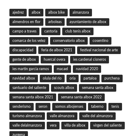
ajedrez
albox
albox bike
almanzora
almendros en flor
arboleas
ayuntamiento de albox
campo a traves
cantoria
club tenis albox
comarca de los velez
conservatorio albox
cosentino
discapacidad
feria de albox 2021
festival nacional de arte
gente de albox
huercal overa
ies cardenal cisneros
ies martin garcia ramos
macael
navidad 2020
navidad albox
olula del rio
oria
partaloa
purchena
santuario del saliente
scouts albox
semana santa albox
semana santa albox 2021
semana santa albox 2022
senderismo
seron
somos albojenses
taberno
tenis
turismo almanzora
valle almanzora
valle del almanzora
valle delalmanzora
vera
villa de albox
virgen del saliente
zurgena