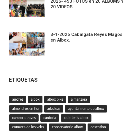
2026- 450 FOTOS en 20 ALBUMS Y
20 VIDEOS.
3-1-2026 Cabalgata Reyes Magos
en Albox.
ETIQUETAS
ajedrez
albox
albox bike
almanzora
almendros en flor
arboleas
ayuntamiento de albox
campo a traves
cantoria
club tenis albox
comarca de los velez
conservatorio albox
cosentino