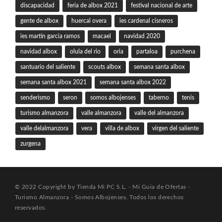
discapacidad
feria de albox 2021
festival nacional de arte
gente de albox
huercal overa
ies cardenal cisneros
ies martin garcia ramos
macael
navidad 2020
navidad albox
olula del rio
oria
partaloa
purchena
santuario del saliente
scouts albox
semana santa albox
semana santa albox 2021
semana santa albox 2022
senderismo
seron
somos albojenses
taberno
tenis
turismo almanzora
valle almanzora
valle del almanzora
valle delalmanzora
vera
villa de albox
virgen del saliente
zurgena
© 2022 Copyright by Tienda Mi PC S.L. - Mi Guia de Ofertas -
Turismo Almanzora - Somos Albojenses. Todos los derechos
reservados.