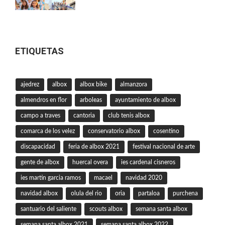
ETIQUETAS
ajedrez
albox
albox bike
almanzora
almendros en flor
arboleas
ayuntamiento de albox
campo a traves
cantoria
club tenis albox
comarca de los velez
conservatorio albox
cosentino
discapacidad
feria de albox 2021
festival nacional de arte
gente de albox
huercal overa
ies cardenal cisneros
ies martin garcia ramos
macael
navidad 2020
navidad albox
olula del rio
oria
partaloa
purchena
santuario del saliente
scouts albox
semana santa albox
semana santa albox 2021
semana santa albox 2022