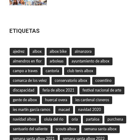
ETIQUETAS
ajedrez
albox
albox bike
almanzora
almendros en flor
arboleas
ayuntamiento de albox
campo a traves
cantoria
club tenis albox
comarca de los velez
conservatorio albox
cosentino
discapacidad
feria de albox 2021
festival nacional de arte
gente de albox
huercal overa
ies cardenal cisneros
ies martin garcia ramos
macael
navidad 2020
navidad albox
olula del rio
oria
partaloa
purchena
santuario del saliente
scouts albox
semana santa albox
semana santa albox 2021
semana santa albox 2022