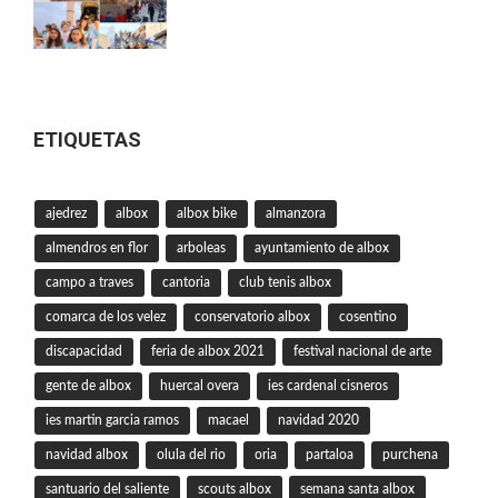
ETIQUETAS
ajedrez
albox
albox bike
almanzora
almendros en flor
arboleas
ayuntamiento de albox
campo a traves
cantoria
club tenis albox
comarca de los velez
conservatorio albox
cosentino
discapacidad
feria de albox 2021
festival nacional de arte
gente de albox
huercal overa
ies cardenal cisneros
ies martin garcia ramos
macael
navidad 2020
navidad albox
olula del rio
oria
partaloa
purchena
santuario del saliente
scouts albox
semana santa albox